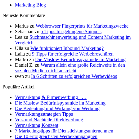
Marketing Blog
Neueste Kommentare
Marius
zu
Webbrowser Fingerprints für Marketingzwecke
Sebastian
zu
5 Tipps für gelungene Snippets
Lea
zu
Suchmaschinenwerbung und Content Marketing im
Vergleich
Ulla
zu
Wie funktioniert Inbound-Marketing?
Laila
zu
9 Tipps für erfolgreiche Werbebroschüren
Marko
zu
Die Maslow Bedürfnispyramide im Marketing
Daniel Z.
zu
Warum allein eine große Reichweite in den
sozialen Medien nicht ausreicht
sven
zu
In 6 Schritten zu erfolgreichen Werbevideos
Populäre Artikel
Vermarktung & Firmenwerbung –…
Die Maslow Bedürfnispyramide im Marketing
Die Bedeutung und Wirkung von Werbung
Vermarktungsstrategien Tipps
Vor- und Nachteile Direktwerbung
Vermarktung Konzept
7 Marketingstipps für Dienstleistungsunternehmen
Die 10 erfolgreichsten Werbekampangnen