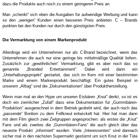
dazu die Produkte auch noch zu einem geringeren Preis an.
Man „schenkt“ sich eben die Ausgaben für aufwendige Werbung und kann
so den „wenigen“ Kunden einen besseren Preis anbieten.
C – Brands
punkten bei den Kunden nur durch den günstigsten Preis.
Die Vermarktung von einem Markenprodukt
Allerdings wird ein Unternehmen nur als C-Brand bezeichnet, wenn das
Unternehmen die auch nur eine geringe bis mittelmäßige Qualität liefern.
Zusätzlich zur „gewöhnlichen“ Vermarktung, gibt es aber noch das so
genannte „Branded Entertainment“. Dabei wird dann ein
„Unterhaltungsprojekt“ gestartet, das sich im Kern mit einer bestimmten
Marke und einem Markenprodukt beschäftigt. Ein gutes Beispiel in
unserem „Alltag“ sind die „Dokumentationen“ über Produktherstellung.
Wenn man mal an den Hype um unseren Eisbären „Knut“ denkt, so ist es
doch ein ziemlicher „Zufall“ dass eine Dokumentation für „Gummibären-
Produktion“ ausgerechnet in dem Betrieb gedreht wird, der auch noch das
„passende“ Bonbon zu dem Fellkneul entwickelt hat. Hier hat man dann
mit dem Film gleich zwei Zielgruppen angesprochen: als erstes die „Knut“
Fans und als zweites die „Gummbären-Fans“ die auch gleich über das
neueste Produkt „informiert“ wurden. Viele „Interessenten“ sind dannach
sicher mal in den nächsten Supermarkt gestürmt um sich Knut in der Tüte